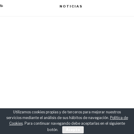
CATEGORÍAS
NOTICIAS
Navegación
de
entradas
Utilizamos cookies propias y de terceros para mejorar nuestros
servicios mediante el análisis de sus hábitos de navegación.
Política de
Cookies
. Para continuar navegando debe aceptarlas en el siguiente
botón.
Acepto