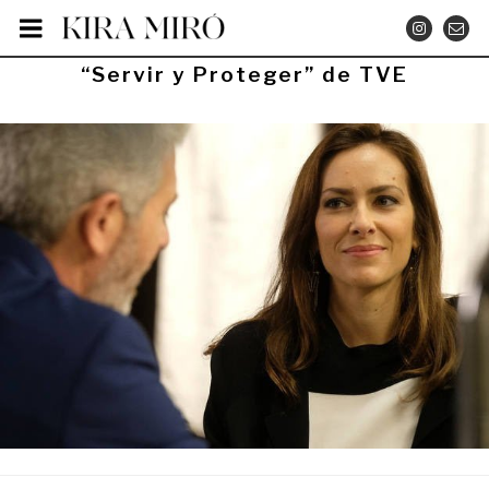
Saltar
INSTA
CO
al
contenido
PUBLICADO
“Servir y Proteger” de TVE
EL