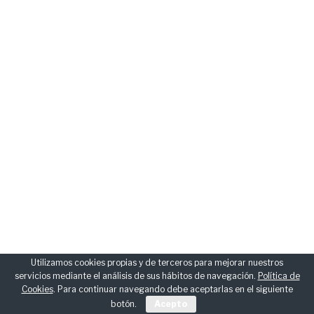
Utilizamos cookies propias y de terceros para mejorar nuestros
servicios mediante el análisis de sus hábitos de navegación.
Política de
Cookies
. Para continuar navegando debe aceptarlas en el siguiente
botón.
Acepto