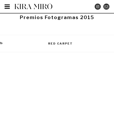
Saltar
INSTA
CO
al
contenido
PUBLICADO
Premios Fotogramas 2015
EL
CATEGORÍAS
RED CARPET
Navegación
de
entradas