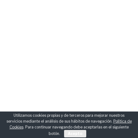
Utilizamos cookies propias y de terceros para mejorar nuestros
servicios mediante el análisis de sus hábitos de navegación.
Política de
Cookies
. Para continuar navegando debe aceptarlas en el siguiente
botón.
Acepto