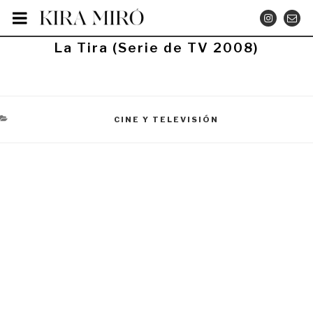
Saltar
INSTA
CO
al
contenido
PUBLICADO
La Tira (Serie de TV 2008)
EL
CATEGORÍAS
CINE Y TELEVISIÓN
Navegación
de
entradas