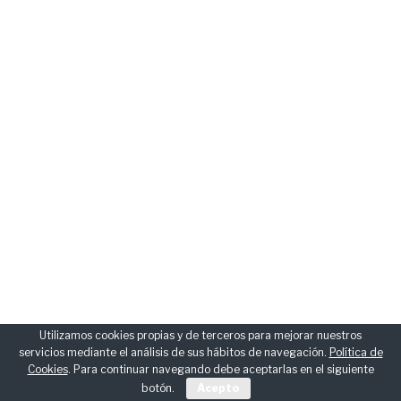
Utilizamos cookies propias y de terceros para mejorar nuestros
servicios mediante el análisis de sus hábitos de navegación.
Política de
Cookies
. Para continuar navegando debe aceptarlas en el siguiente
botón.
Acepto