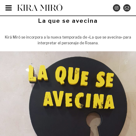
Saltar
INSTA
CO
al
contenido
PUBLICADO
La que se avecina
EL
Kirá Miró se incorpora a la nueva temporada de «La que se avecina» para
interpretar el personaje de Rosana.