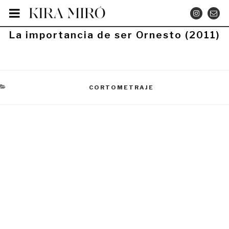
Saltar
INSTA
CO
al
contenido
PUBLICADO
La importancia de ser Ornesto (2011)
EL
CATEGORÍAS
CORTOMETRAJE
Navegación
de
entradas