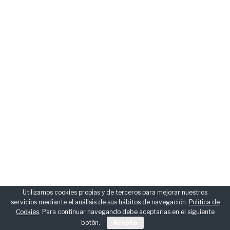
Utilizamos cookies propias y de terceros para mejorar nuestros
servicios mediante el análisis de sus hábitos de navegación.
Política de
Cookies
. Para continuar navegando debe aceptarlas en el siguiente
botón.
Acepto