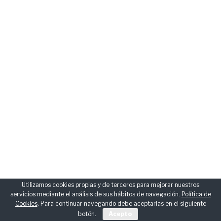
Utilizamos cookies propias y de terceros para mejorar nuestros
servicios mediante el análisis de sus hábitos de navegación.
Política de
Cookies
. Para continuar navegando debe aceptarlas en el siguiente
botón.
Acepto