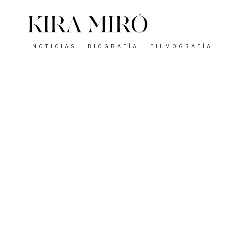
Saltar
al
contenido
NOTICIAS
BIOGRAFÍA
FILMOGRAFÍA
Navegación
de
entradas