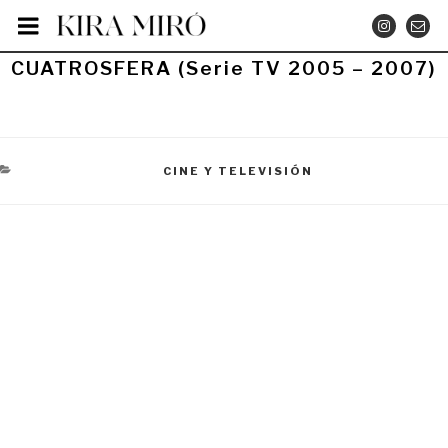
Saltar
INSTA
CO
al
contenido
PUBLICADO
CUATROSFERA (Serie TV 2005 – 2007)
EL
CATEGORÍAS
CINE Y TELEVISIÓN
Navegación
de
entradas