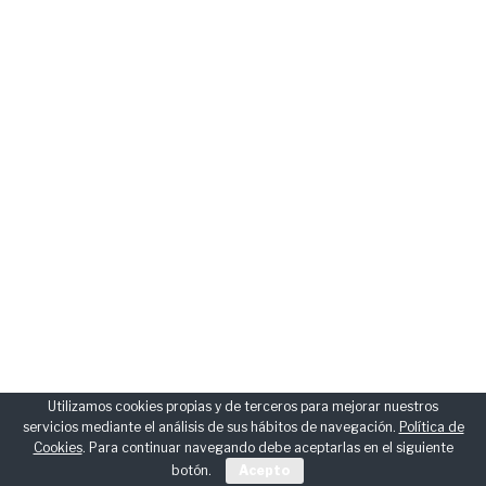
Utilizamos cookies propias y de terceros para mejorar nuestros
servicios mediante el análisis de sus hábitos de navegación.
Política de
Cookies
. Para continuar navegando debe aceptarlas en el siguiente
botón.
Acepto