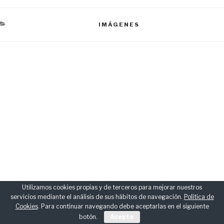
CATEGORÍAS
IMÁGENES
Navegación
de
entradas
Utilizamos cookies propias y de terceros para mejorar nuestros
servicios mediante el análisis de sus hábitos de navegación.
Política de
Cookies
. Para continuar navegando debe aceptarlas en el siguiente
botón.
Acepto